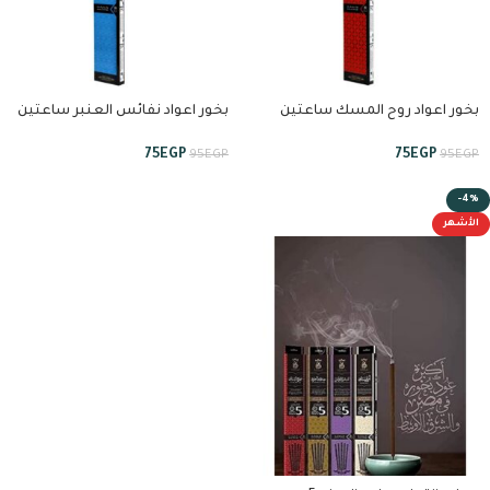
بخور اعواد روح المسك ساعتين
بخور اعواد نفائس العنبر ساعتين
ونصف من انسام
ونصف من انسام
75
EGP
75
EGP
95
EGP
95
EGP
-4%
الأشهر