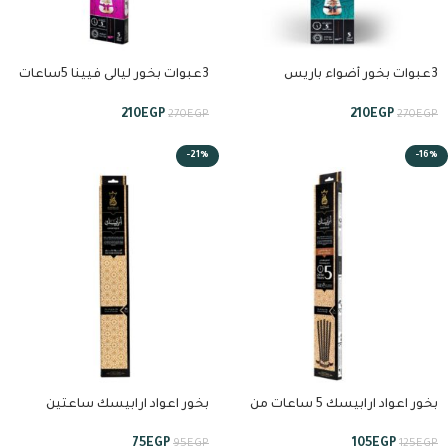
3عبوات بخور أضواء باريس
3عبوات بخور ليالى فيينا 5ساعات
5ساعات من تيجان
من تيجان
210
EGP
210
EGP
270
EGP
270
EGP
-21%
-16%
بخور اعواد ارابيسك 5 ساعات من
بخور اعواد ارابيسك ساعتين
انسام
ونصف من انسام
75
EGP
105
EGP
95
EGP
125
EGP