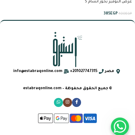
عرض التوفير بخور انسام 5
ساعات (ارابيسك-جذور العود-روح
المسك-انسام الاندلس)
385
EGP
400
EGP
مصر
201027747315+
info@estabraqonline.com
© جميع الحقوق محفوظة – estabraqonline.com