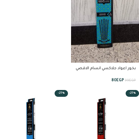
بخور اعواد جلاكسي انسام الاقصي
5 ساعات من استبرق
80
EGP
99
EGP
-21%
-21%