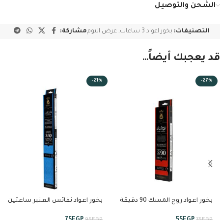
الشحن والتوصيل
التصنيفات:
بخور اعواد 3 ساعات
,
عرض اليوم
مشاركة:
قد يعجبك أيضاً…
-21%
-27%
بخور اعواد روح المسك 90 دقيقة
بخور اعواد نفائس العنبر ساعتين
من انسام
ونصف من انسام