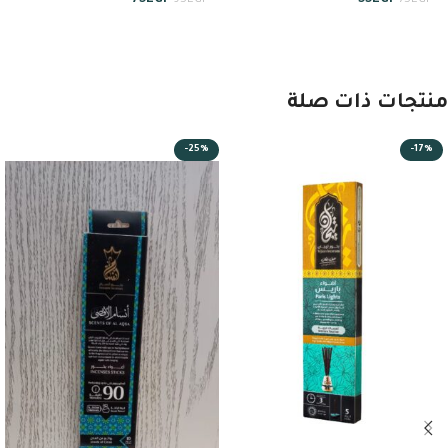
75
EGP
55
EGP
95
EGP
75
EGP
منتجات ذات صلة
-25%
-17%