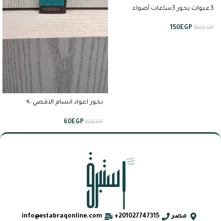
3عبوات بخور 3ساعات أضواء
باريس من تيجان
150
EGP
180
EGP
بخور اعواد انسام الاقصي ٩٠
دقيقه من استبرق
60
EGP
80
EGP
مصر
201027747315+
info@estabraqonline.com