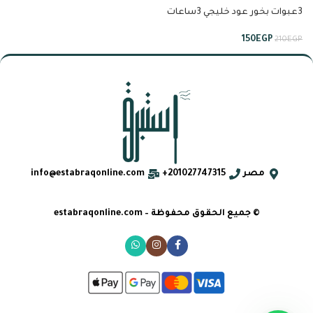
3عبوات بخور عود خليجي 3ساعات
من تيجان
150
EGP
210
EGP
مصر
201027747315+
info@estabraqonline.com
© جميع الحقوق محفوظة – estabraqonline.com