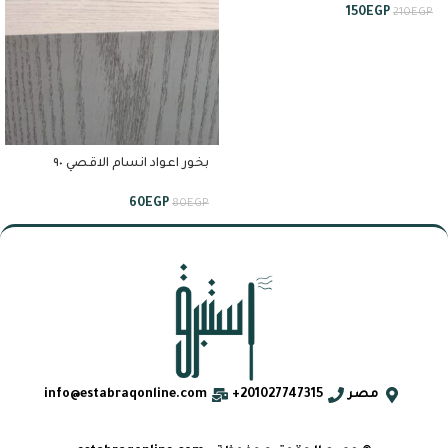
150
EGP
210
EGP
بخور اعواد انسام الاقصي ٩٠
دقيقه من استبرق
60
EGP
80
EGP
مصر
201027747315+
info@estabraqonline.com