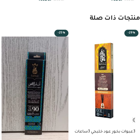
105
EGP
75
EGP
125
EGP
95
EGP
منتجات ذات صلة
-25%
-29%
3عبوات بخور عود خليجي 3ساعات
من تيجان