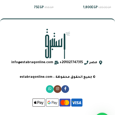
السعودية من لطافة
ساعات من انسام
75
EGP
1,800
EGP
95
EGP
1,850
EGP
مصر
201027747315+
info@estabraqonline.com
© جميع الحقوق محفوظة – estabraqonline.com