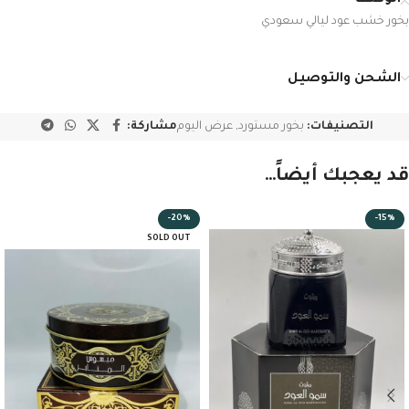
بخور خشب عود ليالي سعودي
الشحن والتوصيل
التصنيفات:
بخور مستورد
,
عرض اليوم
مشاركة:
قد يعجبك أيضاً…
-20%
-15%
SOLD OUT