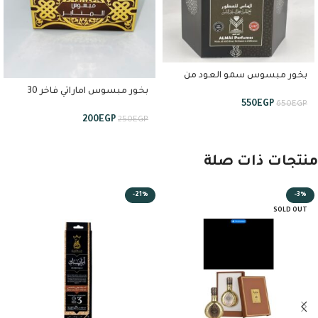
بخور مبسوس سمو العود من
الماس السعودي
بخور مبسوس اماراتي فاخر 30
550
EGP
650
EGP
جرام من المصباح
200
EGP
250
EGP
منتجات ذات صلة
-21%
-3%
SOLD OUT