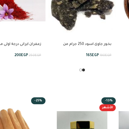
بخور جاوى اسود 250 جرام من
زعفران ايرانى درجة اولى م
استبراق
200
EGP
165
EGP
250
EGP
190
EGP
-25%
-13%
الأشهر