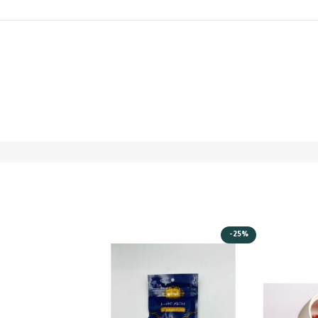
-11%
-25%