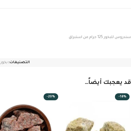
سندروس للبخور 125 جرام من استبراق
التصنيفات:
بخور 
قد يعجبك أيضاً…
-20%
-18%