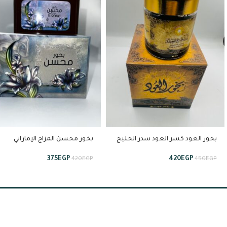
بخور العود كسر العود سدر الخليج
بخور محسن المزاج الإماراتي
ممتاز
375
EGP
420
EGP
420
EGP
450
EGP