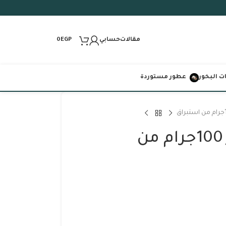
مقالات
حسابي
0
EGP
 البخور
عطور مستوردة
سندروس للبخور 100جرام من