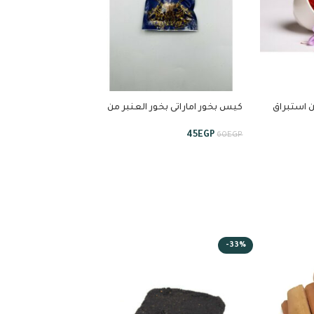
ن استبراق
كيس بخور اماراتى بخور العنبر من
الدالى
اقراص من الشعل
40
EGP
45
EGP
45
EGP
60
EGP
-15%
-33%