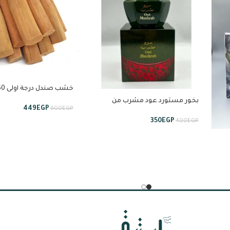
استبراق
بخور مستورد عود مشرب من
449
EGP
600
EGP
استبراق
350
EGP
400
EGP