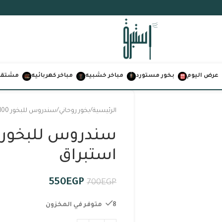
عرض اليوم
بخور مستورد
مباخر خشبيه
مباخر كهربائيه
مشتقات
الرئيسية
بخور روحاني
سندروس للبخور 100جرام من استبراق
استبراق
550
EGP
700
EGP
8 متوفر في المخزون