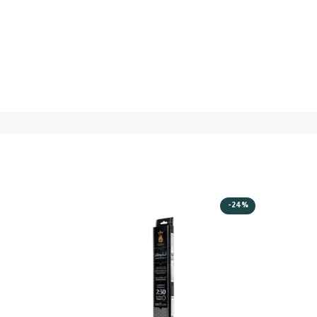
-27%
-24%