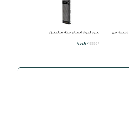
خور اعواد انسام مكة 90 دقيقة من
بخور اعواد انسام مكة ساعتين
ونصف من انسام
انسام
55
EGP
65
EGP
75
EGP
85
EGP