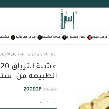
عرض اليوم
بخور مستورد
مباخر خشبيه
مباخر كهربائيه
مشتقات
الرئيسية
عرض اليوم
عشبة الترياق 20جرام من خير الطبيعه من استبراق
ع
الطبيعه من استب
200
EGP
290
EGP