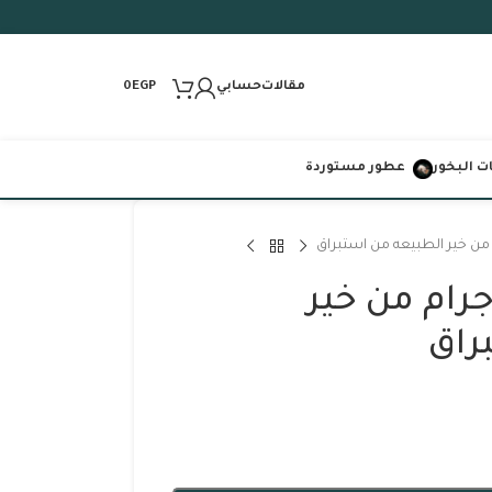
مقالات
حسابي
0
EGP
 البخور
عطور مستوردة
شبة الترياق 20جرام من خير
راق