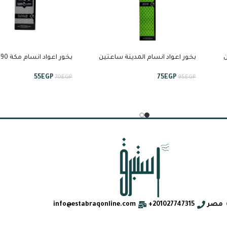
 من
بخور اعواد انسام المدينة ساعتين
ب
ونصف من انسام
انسام
55
EGP
75
EGP
70
EGP
95
EGP
مصر
201027747315+
info@estabraqonline.com