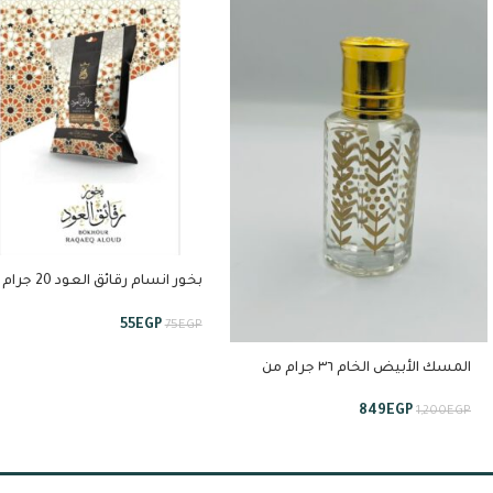
بخور انسام رقائق العو
انسام
55
EGP
75
EGP
المسك الأبيض الخام ٣٦ جرام من
إستبرق
849
EGP
1,200
EGP