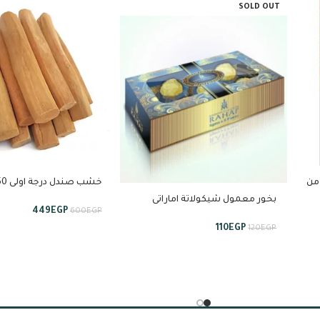
SOLD OUT
د 20 جرام من
استبراق
بخور معمول شيكولاتة اماراتى
449
EGP
600
EGP
رهف5 قطعة *5 جرام
110
EGP
120
EGP