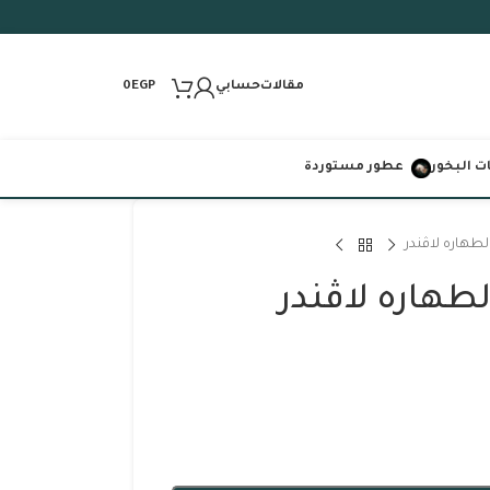
مقالات
حسابي
0
EGP
 البخور
عطور مستوردة
هاره لاڤندر
هاره لاڤندر