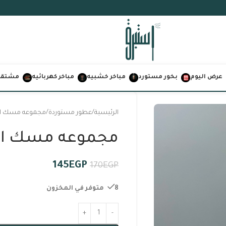
عرض اليوم
بخور مستورد
مباخر خشبيه
مباخر كهربائيه
مشتقات
الرئيسية
عطور مستوردة
مجموعه مسك الط
مجموعه مسك الط
145
EGP
170
EGP
8 متوفر في المخزون