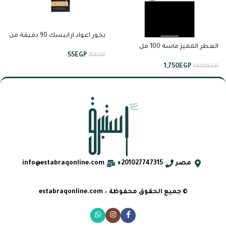
بخور اعواد ارابيسك 90 دقيقة من
انسام
العطر المميز ماسة 100 مل
55
EGP
75
EGP
خيرات السعودية من لطافة
1,750
EGP
1,800
EGP
مصر
201027747315+
info@estabraqonline.com
© جميع الحقوق محفوظة – estabraqonline.com