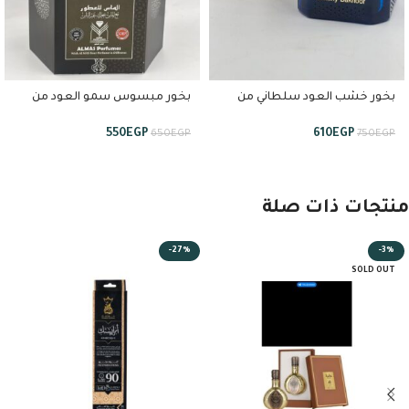
بخور خشب العود سلطاني من
بخور مبسوس سمو العود من
الماس السعودي
الماس السعودي
550
EGP
610
EGP
650
EGP
750
EGP
منتجات ذات صلة
-27%
-3%
SOLD OUT