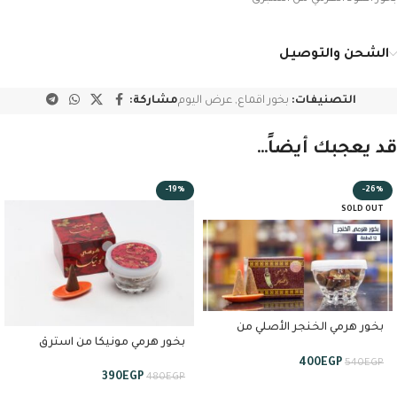
الشحن والتوصيل
التصنيفات:
بخور اقماع
,
عرض اليوم
مشاركة:
قد يعجبك أيضاً…
-19%
-26%
SOLD OUT
بخور هرمي الخنجر الأصلي من
بخور هرمي مونيكا من استرق
استبرق
400
EGP
540
EGP
390
EGP
480
EGP