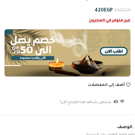
420
EGP
550
EGP
غير متوفر في المخزون
أضف إلى المفضلات
45
شخص يشاهد هذا المنتج الآن!
الوصف
بخور العود الهرمي من استبرق