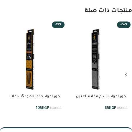
منتجات ذات صلة
-19%
-24%
بخور اعواد انسام مكة ساعتين
بخور اعواد جذور العود 5ساعات
ونصف من انسام
من انسام
105
EGP
65
EGP
130
EGP
85
EGP