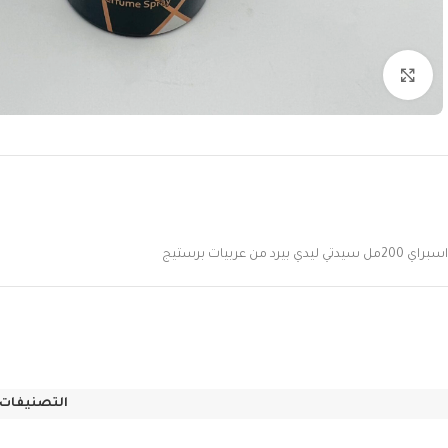
Click to enlarge
اسبراي 200مل سيدتي ليدي بيرد من عربيات برستيج
التصنيفات: