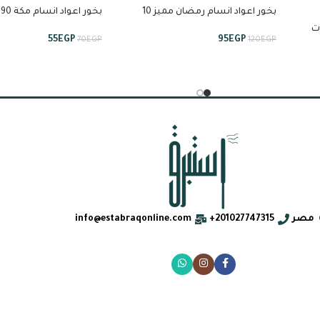
بخور اعواد انسام رمضان مميز 10
ب
عود من انسام
انسام
 خيرات
55
EGP
95
EGP
70
EGP
120
EGP
مصر
201027747315+
info@estabraqonline.com