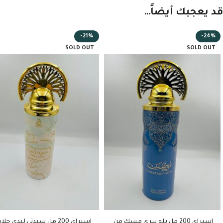
قد يعجبك أيضاً…
-21%
-24%
SOLD OUT
SOLD OUT
اسبراي 200 مل بلو بيري مسك من
اسبراي 200 مل سيدتي ليدي جل