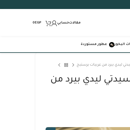
مقالات
حسابي
0
EGP
 البخور
عطور مستوردة
200 مل سيدتي ليدي بيرد من