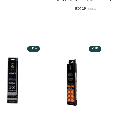
عربيات برستيج
150
EGP
200
EGP
-21%
-21%