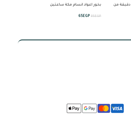
خور اعواد انسام مكة 90 دقيقة من
بخور اعواد انسام مكة ساعتين
ونصف من انسام
انسام
55
EGP
65
EGP
75
EGP
85
EGP