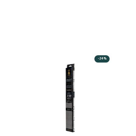
-27%
-24%