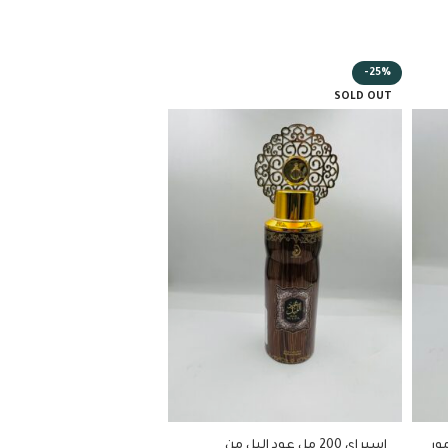
-25%
SOLD OUT
امور
اسبراي 200 مل عود اليل من