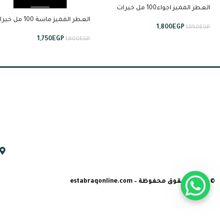
العطر المميز اجواء100 مل خيرات
السعودية من لطافة
العطر المميز ماسة 100 مل
1,800
EGP
1,850
EGP
السعودية من لطافة
1,750
EGP
1,800
EGP
© جميع الحقوق محفوظة – estabraqonline.com