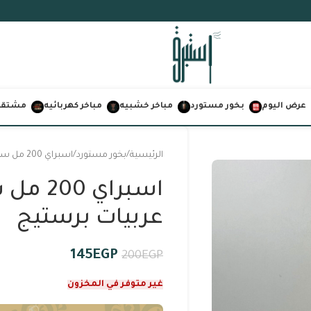
عرض اليوم
بخور مستورد
مباخر خشبيه
مباخر كهربائيه
مشتقات
الرئيسية
بخور مستورد
اسبراي 200 مل سيدتي ليدي بيرد من عربيات برستيج
اسبراي 
عربيات برستيج
145
EGP
200
EGP
غير متوفر في المخزون