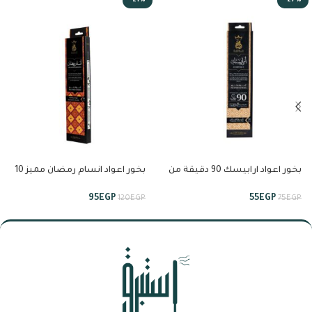
-21%
-27%
بخور اعواد ارابيسك 90 دقيقة من
بخور اعواد انسام رمضان مميز 10
انسام
عود من انسام
95
EGP
55
EGP
120
EGP
75
EGP