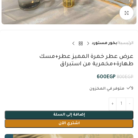
Click to enlarge
الرئيسية
بخور مستورد
عرض عطر خمرة المميز عطر+مسك
طهارة+مخمرية من استبراق
600
EGP
800
EGP
9 متوفر في المخزون
إضافة إلى السلة
اشتري الآن