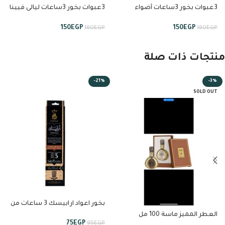
3عبوات بخور 3ساعات أضواء
3عبوات بخور 3ساعات ليالى فيينا
باريس من تيجان
من تيجان
150
EGP
150
EGP
180
EGP
180
EGP
منتجات ذات صلة
-21%
-3%
SOLD OUT
بخور اعواد ارابيسك 3 ساعات من
انسام
العطر المميز ماسة 100 مل
75
EGP
95
EGP
خيرات السعودية من لطافة