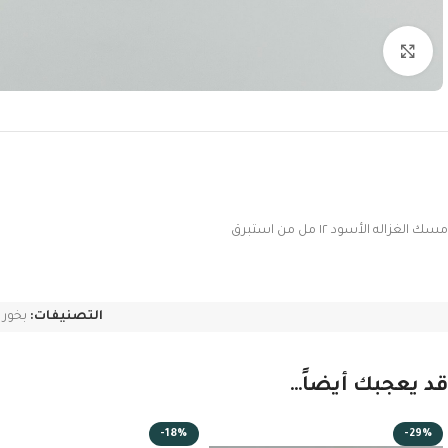
Click to enlarge
مسك الغزاله الأسود ١٢ مل من استبرق
التصنيفات:
بخور 
قد يعجبك أيضاً…
-18%
-29%