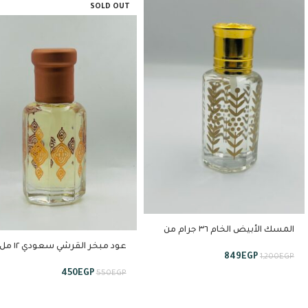
SOLD OUT
المسك الأبيض الخام ٣٦ جرام من
إستبرق
عود مبخر القرشي سعودي ١٢ م
849
EGP
1,200
EGP
من استبرق
450
EGP
550
EGP