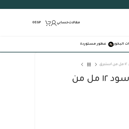
مقالات
حسابي
0
EGP
 البخور
عطور مستوردة
ق
مسك الغزاله الأسود ١٢ مل من