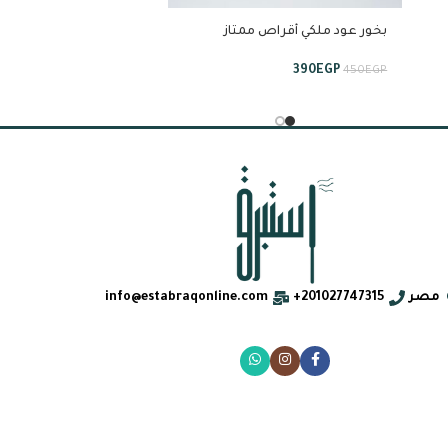
بخور عود ملكي أقراص ممتاز
الإماراتي
390
EGP
450
EGP
مصر
201027747315+
info@estabraqonline.com