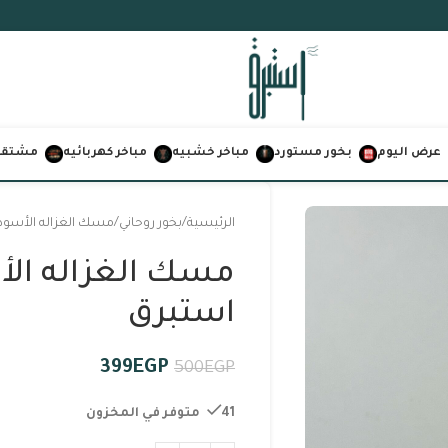
عرض اليوم
بخور مستورد
مباخر خشبيه
مباخر كهربائيه
مشتقات
الرئيسية
بخور روحاني
مسك الغزاله الأسود ١٢ مل من استبر
استبرق
399
EGP
500
EGP
41 متوفر في المخزون