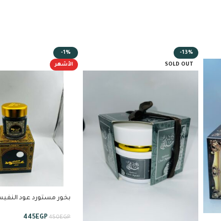
-1%
-13%
SOLD OUT
الأشهر
بخور مستورد عود النفي
استبراق
445
EGP
450
EGP