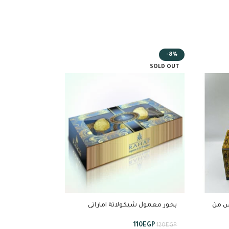
-25%
-8%
SOLD OUT
استبراق
س من
بخور معمول شيكولاتة اماراتى
449
EGP
600
EGP
رهف5 قطعة *5 جرام
110
EGP
120
EGP