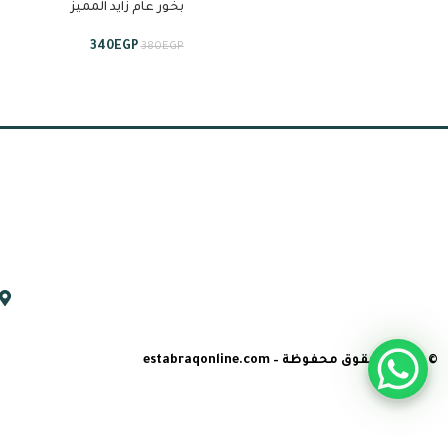
بخور عام زايد المميز
340
EGP
380
EGP
© جميع الحقوق محفوظة – estabraqonline.com