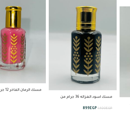
مسك الرمان الفاخر 12 جرام
مسك اسود الغزاله 36 جرام من
استبرق
ل
899
EGP
1,400
EGP