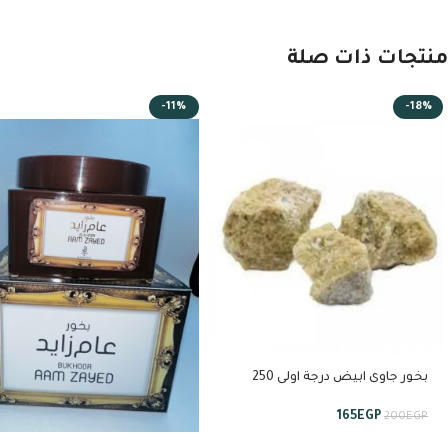
منتجات ذات صلة
-11%
-18%
بخور جاوى ابيض درجة اولى 250
جرام من استبراق
165
EGP
200
EGP