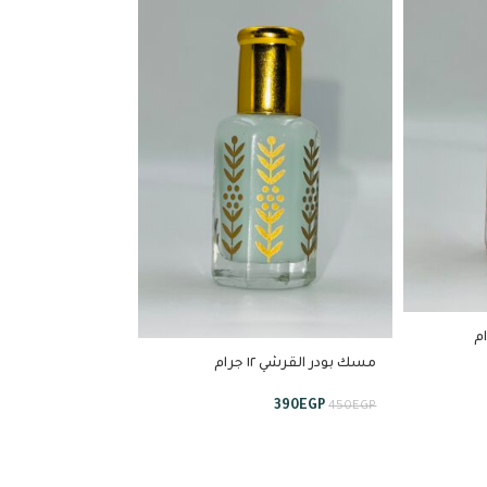
مسك بودر القرشي ١٢ جرام
390
EGP
450
EGP