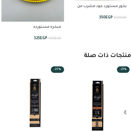
بخور مستورد عود مشرب من
استبراق
350
EGP
400
EGP
مبخره مستورده
325
EGP
400
EGP
منتجات ذات صلة
-27%
-21%