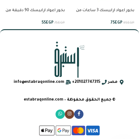
بخور اعواد ارابيسك 3 ساعات من
بخور اعواد ارابيسك 90 دقيقة من
انسام
انسام
55
EGP
75
EGP
75
EGP
95
EGP
مصر
201027747315+
info@estabraqonline.com
© جميع الحقوق محفوظة – estabraqonline.com