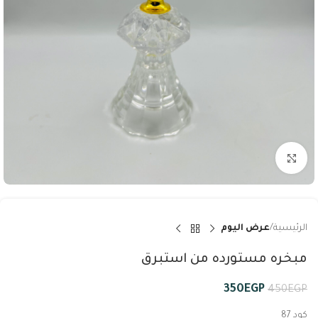
Click to enlarge
الرئيسية
عرض اليوم
مبخره مستورده من استبرق
350
EGP
450
EGP
كود 87