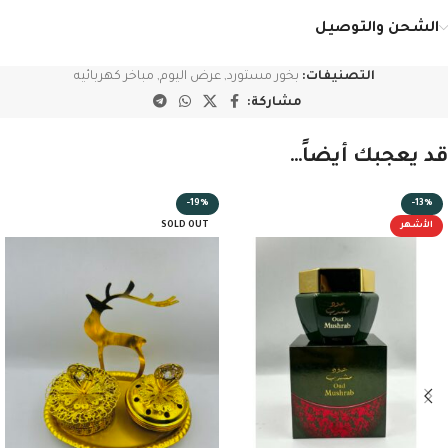
الشحن والتوصيل
التصنيفات:
بخور مستورد
,
عرض اليوم
,
مباخر كهربائيه
مشاركة:
قد يعجبك أيضاً…
-19%
-13%
الأشهر
SOLD OUT