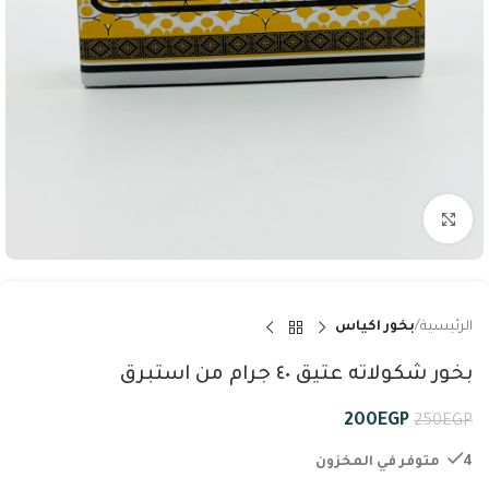
Click to enlarge
الرئيسية
بخور اكياس
بخور شكولاته عتيق ٤٠ جرام من استبرق
200
EGP
250
EGP
4 متوفر في المخزون