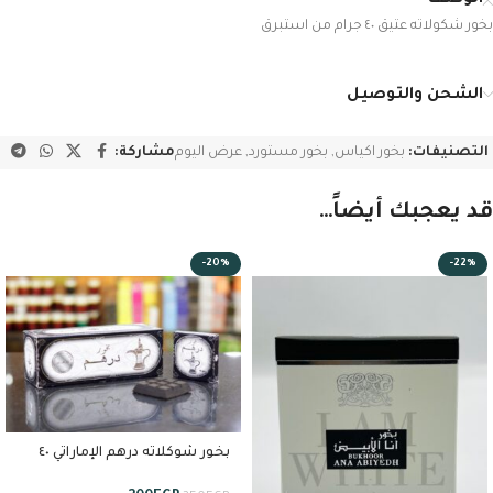
بخور شكولاته عتيق ٤٠ جرام من استبرق
الشحن والتوصيل
التصنيفات:
بخور اكياس
,
بخور مستورد
,
عرض اليوم
مشاركة:
قد يعجبك أيضاً…
-20%
-22%
بخور شوكلاته درهم الإماراتي ٤٠
جرام من استبرق