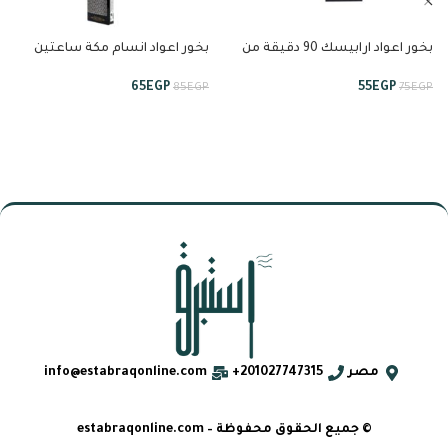
بخور اعواد ارابيسك 90 دقيقة من
بخور اعواد انسام مكة ساعتين
انسام
ونصف من انسام
65
EGP
55
EGP
85
EGP
75
EGP
مصر
201027747315+
info@estabraqonline.com
© جميع الحقوق محفوظة – estabraqonline.com