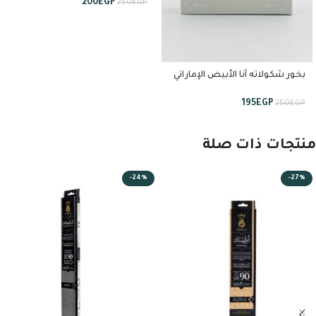
200
EGP
250
EGP
بخور شكولاته أنا الأبيض الإماراتي
٤٠ جرام من استبرق
195
EGP
250
EGP
منتجات ذات صلة
-24%
-27%