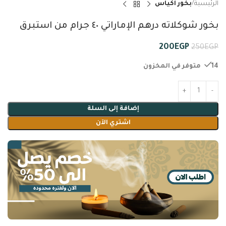
الرئيسية
بخور اكياس
بخور شوكلاته درهم الإماراتي ٤٠ جرام من استبرق
200
EGP
250
EGP
14 متوفر في المخزون
إضافة إلى السلة
اشتري الآن