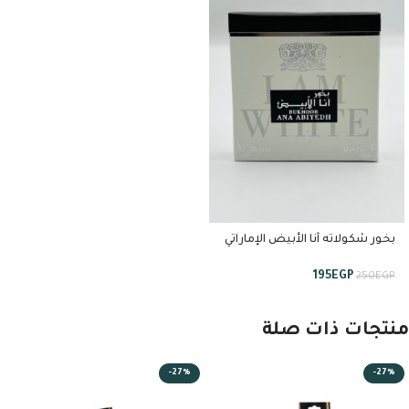
بخور شكولاته أنا الأبيض الإماراتي
٤٠ جرام من استبرق
195
EGP
250
EGP
منتجات ذات صلة
-27%
-27%