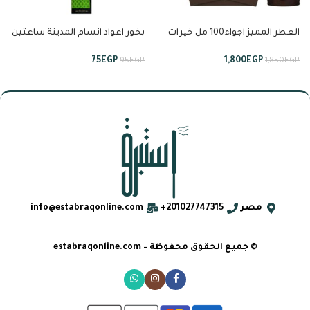
العطر المميز اجواء100 مل خيرات
بخور اعواد انسام المدينة ساعتين
السعودية من لطافة
ونصف من انسام
75
EGP
1,800
EGP
95
EGP
1,850
EGP
مصر
201027747315+
info@estabraqonline.com
© جميع الحقوق محفوظة – estabraqonline.com