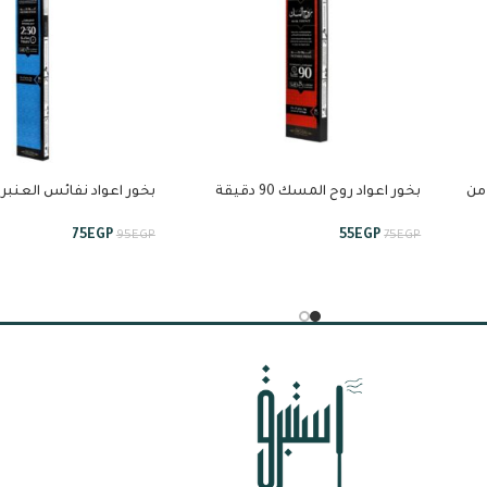
9 دقيقة من
بخور اعواد روح المسك 90 دقيقة
بخور اعواد نفائس العنبر
من انسام
ونصف من انسام
75
EGP
55
EGP
95
EGP
75
EGP