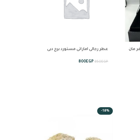
استبراق
لى سلفر مان
عطر رجالى اماراتى مستورد برج دبى
900
EGP
1,200
EGP
بيور عود100 مل
800
EGP
850
EGP
-20%
-18%