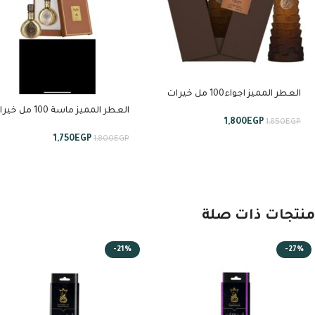
العطر المميز اجواء100 مل خيرات
السعودية من لطافة
العطر المميز ماسة 100 مل
1,800
EGP
1,850
EGP
السعودية من لطافة
1,750
EGP
1,800
EGP
منتجات ذات صلة
-21%
-27%