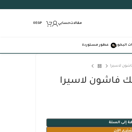
مقالات
حسابي
0
EGP
 البخور
عطور مستوردة
ة إلى السلة
شتري الآن