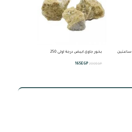
 ساعتين
بخور جاوى ابيض درجة اولى 250
استبراق
جرام من استبراق
160
EGP
200
EGP
165
EGP
200
EGP