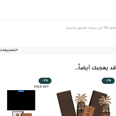
عطر 100 مل سيلك فاشون لاسيرا
التصنيفات:
قد يعجبك أيضاً…
-3%
-3%
SOLD OUT