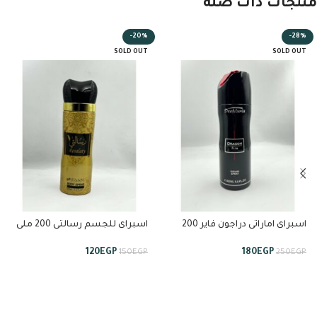
منتجات ذات صلة
-20%
-28%
SOLD OUT
SOLD OUT
اسبراى اماراتى دراجون فاير 200
اسبراى للجسم رسالتى 200 ملى
ملى
120
EGP
180
EGP
150
EGP
250
EGP