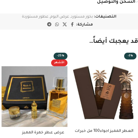
الشحن والتوصيل
التصنيفات:
بخور مستورد
,
عرض اليوم
,
عطور مستوردة
مشاركة:
قد يعجبك أيضاً…
-25%
-3%
الأشهر
العطر المميز اجواء100 مل خيرات
عرض عطر خمرة المميز
السعودية من لطافة